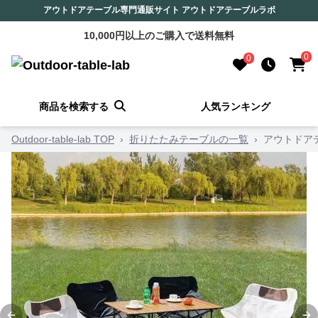
アウトドアテーブル専門通販サイト アウトドアテーブルラボ
10,000円以上のご購入で送料無料
0
0
商品を検索する
人気ランキング
Outdoor-table-lab TOP
›
折りたたみテーブルの一覧
›
アウトドア