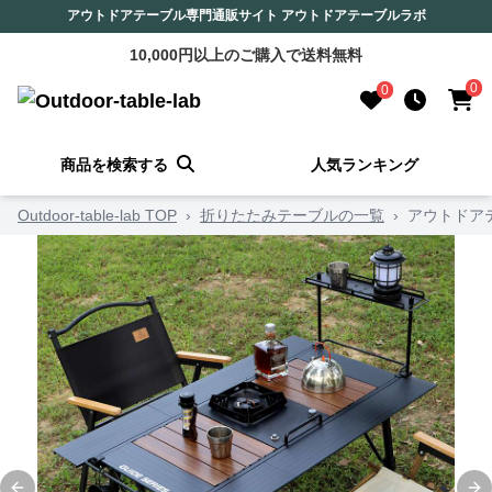
アウトドアテーブル専門通販サイト アウトドアテーブルラボ
10,000円以上のご購入で送料無料
0
0
商品を検索する
人気ランキング
Outdoor-table-lab TOP
›
折りたたみテーブルの一覧
›
アウトドア