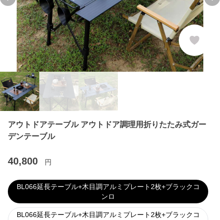
Previous slide
Ne
アウトドアテーブル アウトドア調理用折りたたみ式ガー
デンテーブル
40,800
円
BL066延長テーブル+木目調アルミプレート2枚+ブラックコ
ンロ
BL066延長テーブル+木目調アルミプレート2枚+ブラックコ