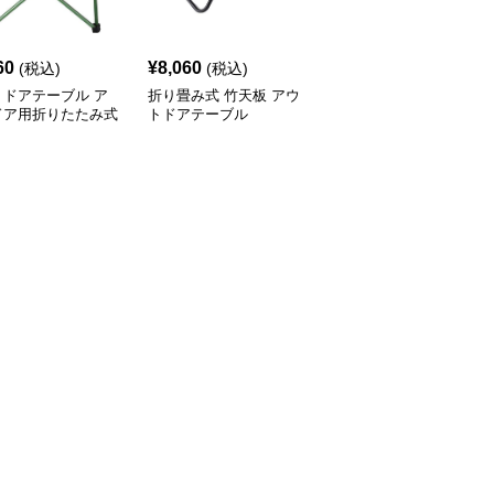
60
¥
8,060
¥
8,980
(税込)
(税込)
(税込)
トドアテーブル ア
折り畳み式 竹天板 アウ
アウトドアテーブル 模
ドア用折りたたみ式
トドアテーブル
様切り抜きデザイン折り
ミローテーブル
たたみローテーブル