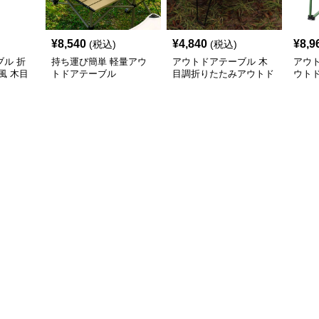
¥
8,540
¥
4,840
¥
8,9
(税込)
(税込)
ル 折
持ち運び簡単 軽量アウ
アウトドアテーブル 木
アウ
風 木目
トドアテーブル
目調折りたたみアウトド
ウト
アローテーブル
アル