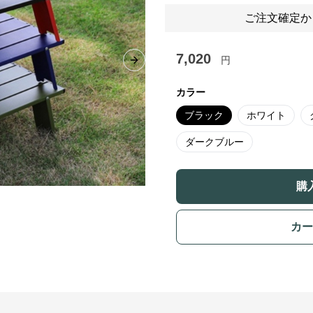
ご注文確定か
7,020
円
Next slide
カラー
ブラック
ホワイト
ダークブルー
購
カー