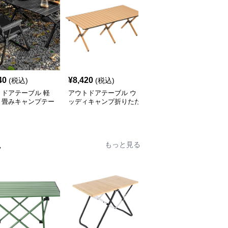
40
¥
8,420
¥
7,520
(税込)
(税込)
(税込)
トドアテーブル 軽
アウトドアテーブル ウ
アウトドアテーブル 頑
り畳みキャンプテー
ッディキャンプ折りたた
丈な折りたたみ式キャン
セット
みテーブル
プテーブル
ム
もっと見る