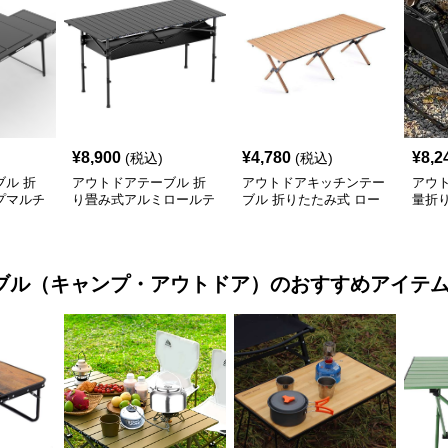
¥
8,900
¥
4,780
¥
8,2
(税込)
(税込)
ル 折
アウトドアテーブル 折
アウトドアキッチンテー
アウ
プマルチ
り畳み式アルミロールテ
ブル 折りたたみ式 ロー
量折
付き
ーブル
ル天板 キャンプテーブ
ブル
ル
ブル（キャンプ・アウトドア）
のおすすめアイテ