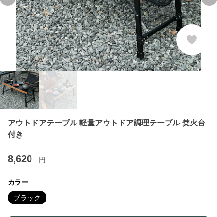
Previous slide
Ne
アウトドアテーブル 軽量アウトドア調理テーブル 焚火台
付き
8,620
円
カラー
ブラック