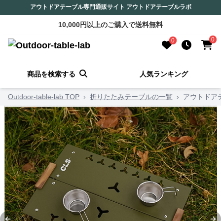
アウトドアテーブル専門通販サイト アウトドアテーブルラボ
10,000円以上のご購入で送料無料
0
0
商品を検索する
人気ランキング
Outdoor-table-lab TOP
›
折りたたみテーブルの一覧
›
アウトドア