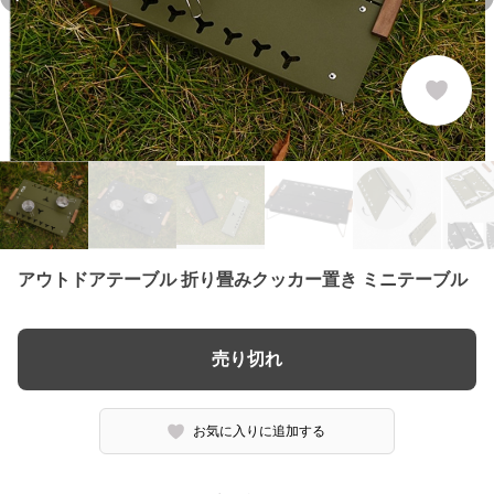
Previous slide
Ne
アウトドアテーブル 折り畳みクッカー置き ミニテーブル
売り切れ
お気に入りに追加する