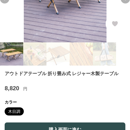
Previous slide
Ne
アウトドアテーブル 折り畳み式 レジャー木製テーブル
8,820
円
カラー
木目調
購入画面に進む