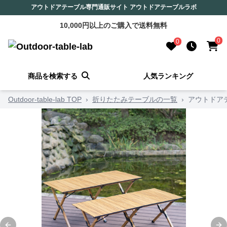
アウトドアテーブル専門通販サイト アウトドアテーブルラボ
10,000円以上のご購入で送料無料
0
0
商品を検索する
人気ランキング
Outdoor-table-lab TOP
›
折りたたみテーブルの一覧
›
アウトドア