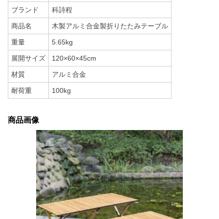
ブランド
科詩程
商品名
木製アルミ合金製折りたたみテーブル
重量
5.65kg
展開サイズ
120×60×45cm
材質
アルミ合金
耐荷重
100kg
商品画像