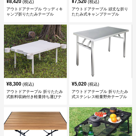
¥
8,420
¥
7,520
(税込)
(税込)
アウトドアテーブル ウッディキ
アウトドアテーブル 頑丈な折り
ャンプ折りたたみテーブル
たたみ式キャンプテーブル
¥
8,300
¥
5,020
(税込)
(税込)
アウトドアテーブル 折りたたみ
アウトドアテーブル 折りたたみ
式飲料収納付き軽量持ち運びテ
式ステンレス軽量野外テーブル
ーブル コンパクト