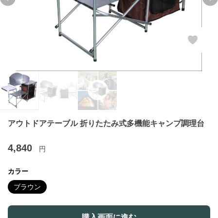
Previous slide
Ne
アウトドアテーブル 折りたたみ式多機能キャンプ調理台
4,840
円
カラー
ブラウン
購入画面に進む