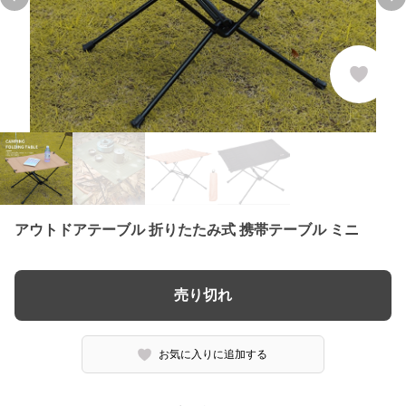
Previous slide
Ne
アウトドアテーブル 折りたたみ式 携帯テーブル ミニ
売り切れ
お気に入りに追加する