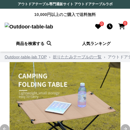
アウトドアテーブル専門通販サイト アウトドアテーブルラボ
10,000円以上のご購入で送料無料
0
0
商品を検索する
人気ランキング
Outdoor-table-lab TOP
›
折りたたみテーブルの一覧
›
アウトドア