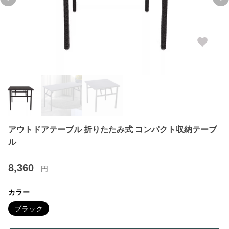
Previous slide
Ne
アウトドアテーブル 折りたたみ式 コンパクト収納テーブ
ル
8,360
円
カラー
ブラック