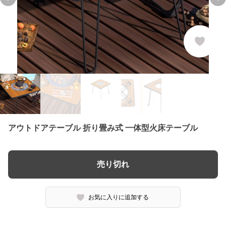
Previous slide
Ne
アウトドアテーブル 折り畳み式 一体型火床テーブル
売り切れ
お気に入りに追加する