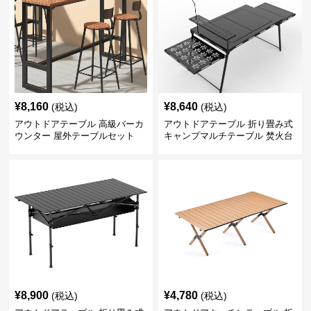
¥
8,160
¥
8,640
(税込)
(税込)
アウトドアテーブル 高級バーカ
アウトドアテーブル 折り畳み式
ウンター 屋外テーブルセット
キャンプマルチテーブル 焚火台
付き
¥
8,900
¥
4,780
(税込)
(税込)