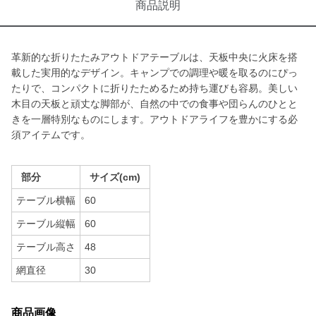
商品説明
革新的な折りたたみアウトドアテーブルは、天板中央に火床を搭
載した実用的なデザイン。キャンプでの調理や暖を取るのにぴっ
たりで、コンパクトに折りたためるため持ち運びも容易。美しい
木目の天板と頑丈な脚部が、自然の中での食事や団らんのひとと
きを一層特別なものにします。アウトドアライフを豊かにする必
須アイテムです。
部分
サイズ(cm)
テーブル横幅
60
テーブル縦幅
60
テーブル高さ
48
網直径
30
商品画像