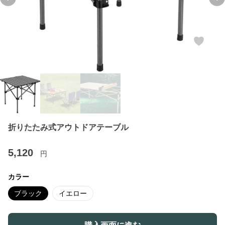
Previous slide
Ne
折りたたみ式アウトドアテーブル
5,120
円
カラー
ブラック
イエロー