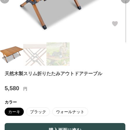
Previous slide
Ne
天然木製スリム折りたたみアウトドアテーブル
5,580
円
カラー
カーキ
ブラック
ウォールナット