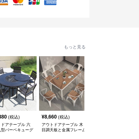
もっと見る
380
¥
8,660
¥
36,260
(税込)
(税込)
(税込)
トドアテーブル 六
アウトドアテーブル 木
アウトドアテーブル 丸
丸型バーベキューグ
目調天板と金属フレーム
型テラステーブル＆チェ
付きテーブルセット
の屋外用テーブルセット
アセット 屋外用家具