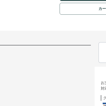
カー
お
対