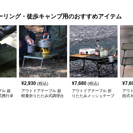
ット
ーリング・徒歩キャンプ用
のおすすめアイテム
¥
2,930
¥
7,680
¥
7,6
(税込)
(税込)
ル 超
アウトドアテーブル 超
アウトドアテーブル 折
アウ
式携行卓
軽量折りたたみ式調理台
りたたみメッシュテーブ
段式
ミニテーブル
ル 登山便利台
組立