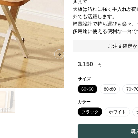
きます。
天板は汚れに強く手入れが簡
外でも活躍します。
軽量設計で持ち運びも楽々、
多用途に使える便利な一台で
ご注文確定か
Next slide
3,150
円
サイズ
60×60
80x80
70×7
カラー
ブラック
ホワイト
購