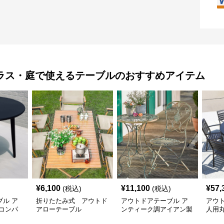
ラス・庭で使えるテーブル
のおすすめアイテム
¥
6,100
¥
11,100
¥
57,
(税込)
(税込)
ル ア
折りたたみ式 アウトド
アウトドアテーブル ア
アウ
コンパ
アローテーブル
ンティーク調アイアン製
人用
丸型テーブル＆チェアセ
リル