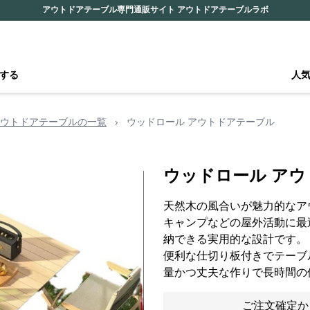
アウトドアテーブル専門通販サイト アウトドアテーブルラボ
する
人
ウトドアテーブルの一覧
›
ウッドロール アウトドアテーブル
ウッドロール ア
天然木の風合いが魅力的なア
キャンプなどの屋外活動に最
納できる実用的な設計です。
便利な仕切り板付きでテーブ
量かつ丈夫な作りで長時間の
ご注文確定か