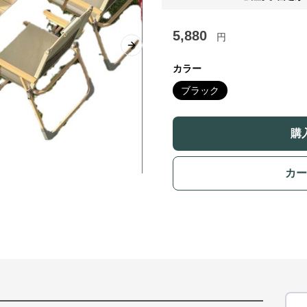
5,880
円
Next slide
カラー
ブラック
購
カー