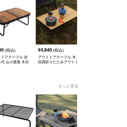
00
¥
4,840
¥
4,500
(税込)
(税込)
(税込)
トドアテーブル 折
アウトドアテーブル 木
折りたたみ式アウトドア
式 山小屋風 木目
目調折りたたみアウトド
コンパクトテーブル
ブル
アローテーブル
もっと見る