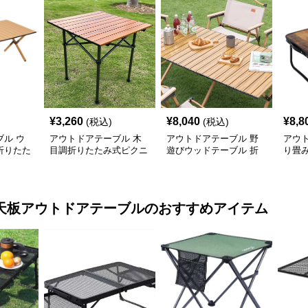
¥
3,260
¥
8,040
¥
8,8
(税込)
(税込)
ル ウ
アウトドアテーブル 木
アウトドアテーブル 野
アウ
折りたた
目調折りたたみ式ピクニ
遊びウッドテーブル 折
り畳み
ックテーブル
りたたみキャンプセット
テー
天板アウトドアテーブル
のおすすめアイテム