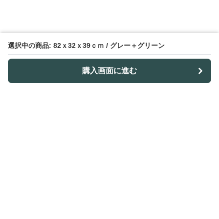
選択中の商品: 82ｘ32ｘ39ｃｍ / グレー＋グリーン
購入画面に進む
Outdoor-table-lab
について