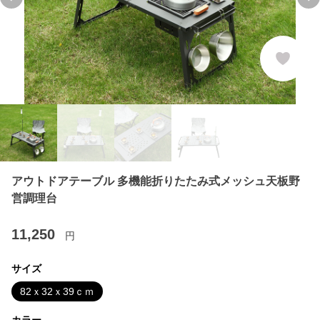
Previous slide
Ne
アウトドアテーブル 多機能折りたたみ式メッシュ天板野
営調理台
11,250
円
サイズ
82ｘ32ｘ39ｃｍ