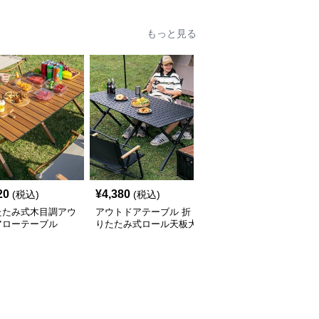
もっと見る
20
¥
4,380
¥
8,130
(税込)
(税込)
(税込)
たたみ式木目調アウ
アウトドアテーブル 折
アウトドアテーブル 高
アローテーブル
りたたみ式ロール天板大
さ調節機能付き折りたた
型テーブル椅子セット
み式アウトドアテーブル