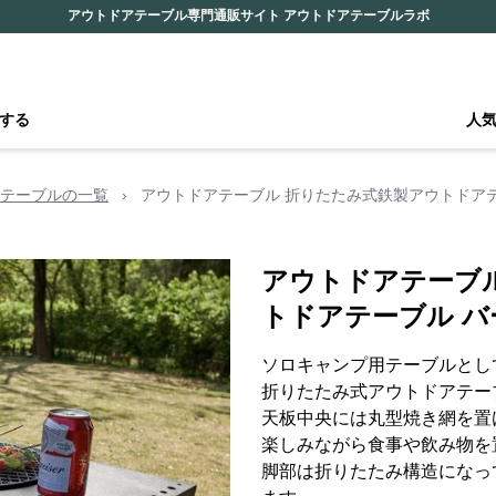
アウトドアテーブル専門通販サイト アウトドアテーブルラボ
する
人
テーブルの一覧
›
アウトドアテーブル 折りたたみ式鉄製アウトドア
アウトドアテーブ
トドアテーブル 
ソロキャンプ用テーブルとし
折りたたみ式アウトドアテー
天板中央には丸型焼き網を置
楽しみながら食事や飲み物を
脚部は折りたたみ構造になっ