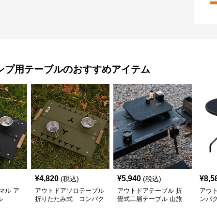
ンプ用テーブル
のおすすめアイテム
¥
4,820
¥
5,940
¥
8,5
(税込)
(税込)
マル ア
アウトドアソロテーブル
アウトドアテーブル 折
アウ
ル
折りたたみ式 コンパク
畳式二層テーブル 山旅
ンパ
トキャンプテーブル
ギア
野遊