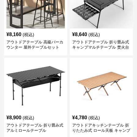
¥
8,160
¥
8,640
(税込)
(税込)
アウトドアテーブル 高級バーカ
アウトドアテーブル 折り畳み式
ウンター 屋外テーブルセット
キャンプマルチテーブル 焚火台
付き
¥
8,900
¥
4,780
(税込)
(税込)
アウトドアテーブル 折り畳み式
アウトドアキッチンテーブル 折
アルミロールテーブル
りたたみ式 ロール天板 キャンプ
テーブル