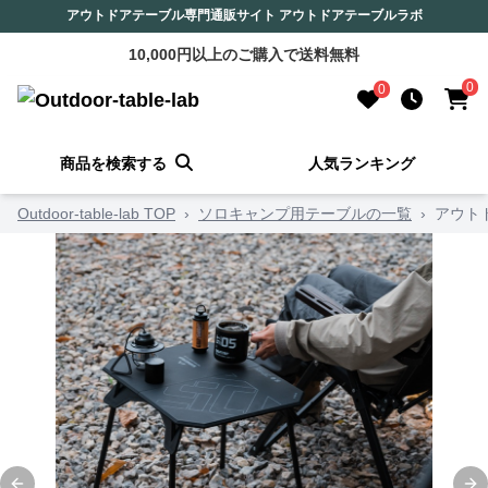
アウトドアテーブル専門通販サイト アウトドアテーブルラボ
10,000円以上のご購入で送料無料
0
0
商品を検索する
人気ランキング
Outdoor-table-lab TOP
›
ソロキャンプ用テーブルの一覧
›
アウト