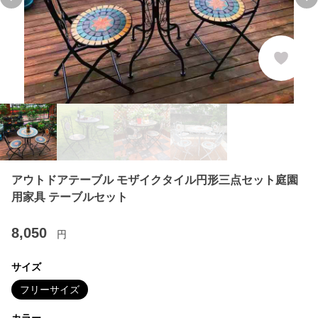
Previous slide
Ne
アウトドアテーブル モザイクタイル円形三点セット庭園
用家具 テーブルセット
8,050
円
サイズ
フリーサイズ