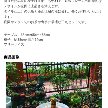
折りたたみ式の椅子は収納にも便利で、鉄製フレームの曲線的な
デザインが空間に上品さを添えます。
タイル仕上げの天板と座面は耐久性に優れ、長くお使いいただけ
ます。
庭園やテラスでのお茶や食事に最適な三点セットです。
テーブル 65cm×65cm×75cm
椅子 幅38cm×高さ94cm
フリーサイズ
商品画像