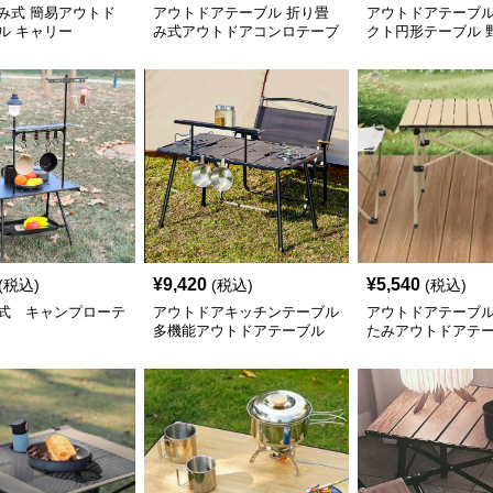
み式 簡易アウトド
アウトドアテーブル 折り畳
アウトドアテーブル
ル キャリー
み式アウトドアコンロテーブ
クト円形テーブル 
ル
選
¥
9,420
¥
5,540
(税込)
(税込)
(税込)
式 キャンプローテ
アウトドアキッチンテーブル
アウトドアテーブル
多機能アウトドアテーブル
たみアウトドアテ
セット