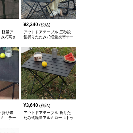
¥
2,340
(税込)
 軽量ア
アウトドアテーブル 三秒設
たみ式高さ
営折りたたみ式軽量携帯テー
ブル
¥
3,640
(税込)
 折り畳
アウトドアテーブル 折りた
アミニテー
たみ式軽量アルミロールトッ
プテーブル