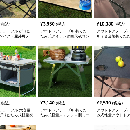
¥
3,950
¥
10,380
(税込)
(税込)
(税込)
アテーブル 折りた
アウトドアテーブル 折りた
アウトドアテーブル
ンパクト屋外用テー
たみ式アイアン網目天板コン
ルミ合金製折りた
パクトテーブル
調節テーブル
¥
3,140
¥
2,590
(税込)
(税込)
(税込)
アテーブル 大容量
アウトドアテーブル 折りた
アウトドアテーブル
折りたたみ式軽量携
たみ式軽量ステンレス製ミニ
み式軽量アウトド
・コンパクトテーブ
テーブル
ブル