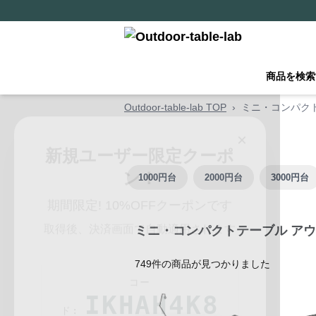
商品を検索
Outdoor-table-lab TOP
›
ミニ・コンパク
×
新規ユーザー限定クーポ
ン！
1000円台
2000円台
3000円台
期間限定! 10%OFFクーポンです
取得後、決済画面で自動適用されます
ミニ・コンパクトテーブル アウ
コー
749
件の商品が見つかりました
IKHAH4K8
ド: