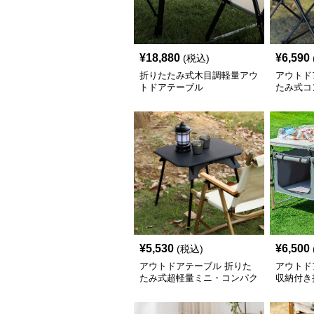
¥
18,880
¥
6,590
(税込)
折りたたみ式木目調軽量アウ
アウトド
トドアテーブル
たみ式コ
ブル
¥
5,530
¥
6,500
(税込)
アウトドアテーブル 折りた
アウトド
たみ式超軽量ミニ・コンパク
収納付き
トテーブル
帯 ミニ
ル