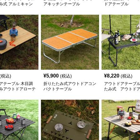
み式 アルミキャン
アキッチンテーブル
ドアテーブル
ル
¥
5,900
¥
8,220
(税込)
(税込)
(税込)
アテーブル 木目調
折りたたみ式アウトドアコン
アウトドアテーブル
みアウトドアローテ
パクトテーブル
たみ式 アウトド
トテーブル